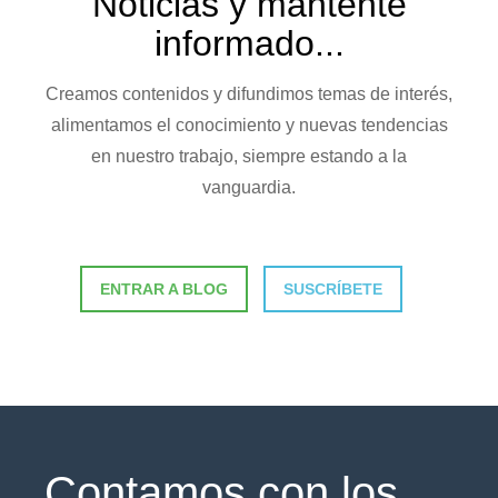
Noticias y mantente
informado...
VER ÁREAS
VER SERVICIOS
Creamos contenidos y difundimos temas de interés,
alimentamos el conocimiento y nuevas tendencias
en nuestro trabajo, siempre estando a la
vanguardia.
ENTRAR A BLOG
SUSCRÍBETE
Contamos con los